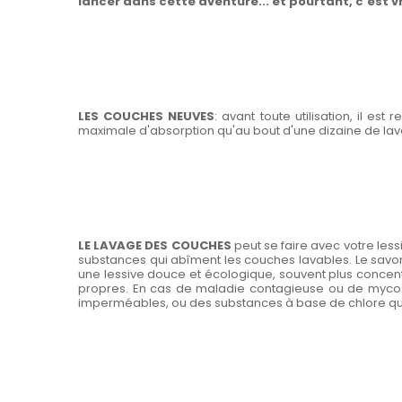
lancer dans cette aventure... et pourtant, c'est v
LES COUCHES NEUVES
: avant toute utilisation, il e
maximale d'absorption qu'au bout d'une dizaine de la
LE LAVAGE DES COUCHES
peut se faire avec votre less
substances qui abîment les couches lavables. Le savon
une lessive douce et écologique, souvent plus concen
propres. En cas de maladie contagieuse ou de mycose, 
imperméables, ou des substances à base de chlore qui d