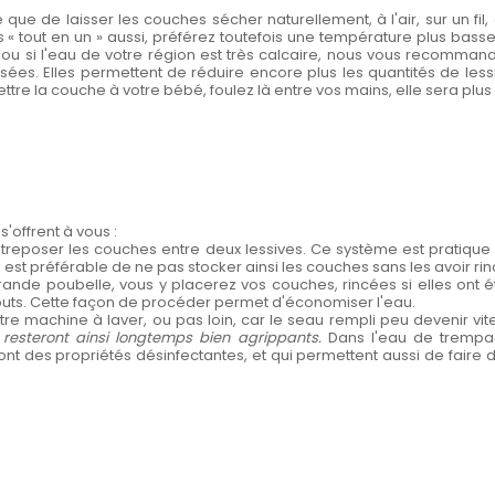
ue de laisser les couches sécher naturellement, à l'air, sur un fil, 
 tout en un » aussi, préférez toutefois une température plus basse a
u si l'eau de votre région est très calcaire, nous vous recommandons 
sées. Elles permettent de réduire encore plus les quantités de less
tre la couche à votre bébé, foulez là entre vos mains, elle sera plu
 s'offrent à vous :
ntreposer les couches entre deux lessives. Ce système est pratiqu
. Il est préférable de ne pas stocker ainsi les couches sans les avoir 
ande poubelle, vous y placerez vos couches, rincées si elles ont é
outs. Cette façon de procéder permet d'économiser l'eau.
re machine à laver, ou pas loin, car le seau rempli peu devenir vit
 resteront ainsi longtemps bien agrippants.
Dans l'eau de trempage
 ont des propriétés désinfectantes, et qui permettent aussi de faire 