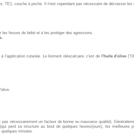
ges, TE1, couche à poche. Il n'est cependant pas nécessaire de décrasser les c
er les fesses de bébé et à les protéger des agressions.
s.
 l’application cutanée. Le liniment oléocalcaire, c'est de
l'huile d'olive
("O
olive.
tant pas nécessairement un facteur de bonne ou mauvaise qualité). Généralemen
e (qui perd sa structure au bout de quelques heures/jours), les meilleures p
de quelques minutes.