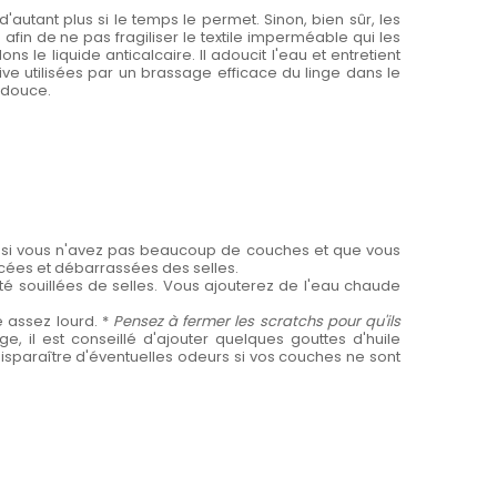
d'autant plus si le temps le permet. Sinon, bien sûr, les
fin de ne pas fragiliser le textile imperméable qui les
le liquide anticalcaire. Il adoucit l'eau et entretient
ive utilisées par un brassage efficace du linge dans le
s douce.
e si vous n'avez pas beaucoup de couches et que vous
rincées et débarrassées des selles.
té souillées de selles. Vous ajouterez de l'eau chaude
e assez lourd. *
Pensez à fermer les scratchs pour qu'ils
, il est conseillé d'ajouter quelques gouttes d'huile
disparaître d'éventuelles odeurs si vos couches ne sont