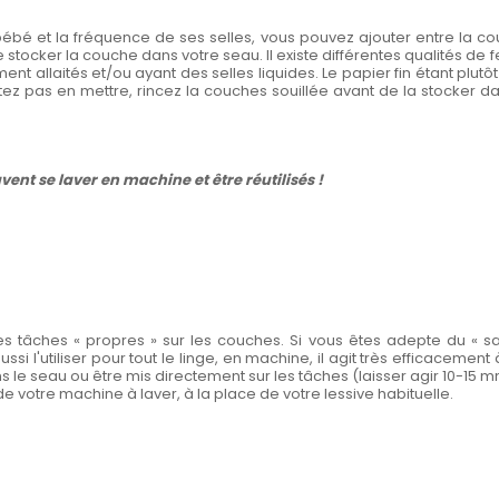
bé et la fréquence de ses selles, vous pouvez ajouter entre la couch
 stocker la couche dans votre seau. Il existe différentes qualités de
nt allaités et/ou ayant des selles liquides. Le papier fin étant plut
tez pas en mettre, rincez la couches souillée avant de la stocker da
euvent se laver en machine et être réutilisés !
s tâches « propres » sur les couches. Si vous êtes adepte du « san
i l'utiliser pour tout le linge, en machine, il agit très efficacement
seau ou être mis directement sur les tâches (laisser agir 10-15 mn et f
 votre machine à laver, à la place de votre lessive habituelle.