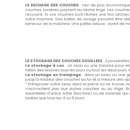
LE SECHAGE DES COUCHES
: rien de plus économique q
couches lavables passent au sèche linge. Les couches «
recouvre. Si vos couches sont rêches une fois sèches o
votre machine. Des balles de lavage peuvent être utili
tambour de la machine. Une petite astuce : avant de met
LE STOCKAGE DES COUCHES SOUILLEES
: 2 possibilités
Le stockage à sec
: un seau ou une bassine pour e
faites des lessives tous les jours ou tous les deux jours
Le stockage en trempage
: dans un seau ou une gr
jusqu'à hauteur des couches au fur et à mesure des aj
* Entreposer votre seau dans la pièce où se trouve vot
n'accrochent pas aux autres couches ou au linge. Ils
essentielle d'arbre à thé (tea tree) ou de lavande qui
lavées que tous les 4 ou 5 jours.