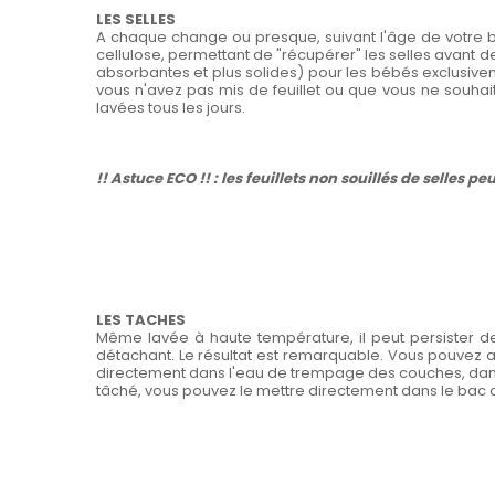
LES SELLES
A chaque change ou presque, suivant l'âge de votre bé
cellulose, permettant de "récupérer" les selles avant de
absorbantes et plus solides) pour les bébés exclusiveme
vous n'avez pas mis de feuillet ou que vous ne souhai
lavées tous les jours.
!! Astuce ECO !! : les feuillets non souillés de selles p
LES TACHES
Même lavée à haute température, il peut persister de
détachant. Le résultat est remarquable. Vous pouvez auss
directement dans l'eau de trempage des couches, dans le 
tâché, vous pouvez le mettre directement dans le bac de