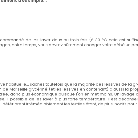
raiment très simple...
st recommandé de les laver deux ou trois fois (à 30 °C cela est suffi
vages, entre temps, vous devrez sûrement changer votre bébé un peu
ive habituelle... sachez toutefois que la majorité des lessives de la 
 de Marseille glycériné (et les lessives en contenant) a aussi la pr
trée, donc plus économique puisque l'on en met moins. Un lavage 
il possible de les laver à plus forte température. Il est déconseil
étériorent irrémédiablement les textiles étant, de plus, nocifs pour