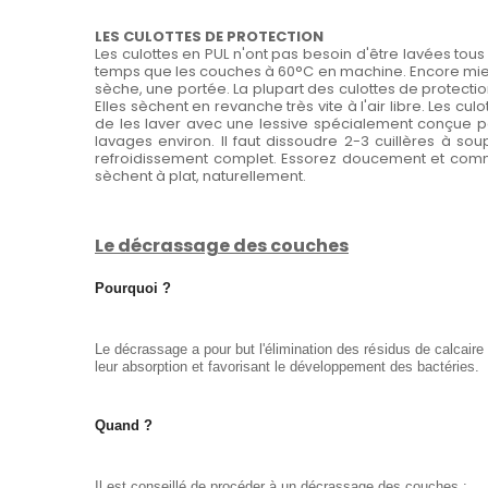
LES CULOTTES DE PROTECTION
Les culottes en PUL n'ont pas besoin d'être lavées tous
temps que les couches à 60°C en machine. Encore mieux,
sèche, une portée. La plupart des culottes de protection
Elles sèchent en revanche très vite à l'air libre. Les 
de les laver avec une lessive spécialement conçue pour
lavages environ. Il faut dissoudre 2-3 cuillères à sou
refroidissement complet. Essorez doucement et comme p
sèchent à plat, naturellement.
Le décrassage des couches
Pourquoi ?
Le décrassage a pour but l'élimination des résidus de calcaire
leur absorption et favorisant le développement des bactéries.
Quand ?
Il est conseillé de procéder à un décrassage des couches :