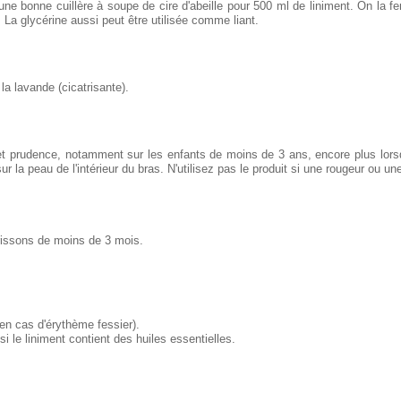
e bonne cuillère à soupe de cire d'abeille pour 500 ml de liniment. On la fe
 La glycérine aussi peut être utilisée comme liant.
la lavande (cicatrisante).
et prudence, notamment sur les enfants de moins de 3 ans, encore plus lorsq
ur la peau de l'intérieur du bras. N'utilisez pas le produit si une rougeur ou une
rrissons de moins de 3 mois.
n cas d'érythème fessier).
i le liniment contient des huiles essentielles.