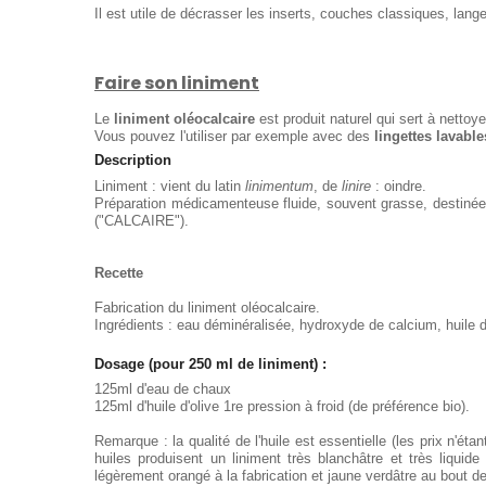
Il est utile de décrasser les inserts, couches classiques, lan
Faire son liniment
Le
liniment oléocalcaire
est produit naturel qui sert à nettoy
Vous pouvez l'utiliser par exemple avec des
lingettes lavable
Description
Liniment : vient du latin
linimentum
, de
linire
: oindre.
Préparation médicamenteuse fluide, souvent grasse, destinée à
("CALCAIRE").
Recette
Fabrication du liniment oléocalcaire.
Ingrédients : eau déminéralisée, hydroxyde de calcium, huile d'
Dosage (pour 250 ml de liniment) :
125ml d'eau de chaux
125ml d'huile d'olive 1re pression à froid (de préférence bio).
Remarque : la qualité de l'huile est essentielle (les prix n'é
huiles produisent un liniment très blanchâtre et très liquid
légèrement orangé à la fabrication et jaune verdâtre au bout 