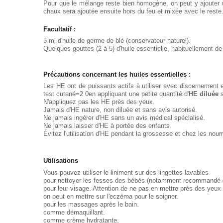
Pour que le mélange reste bien homogène, on peut y ajouter un
chaux sera ajoutée ensuite hors du feu et mixée avec le reste.
Facultatif :
5 ml d'huile de germe de blé (conservateur naturel).
Quelques gouttes (2 à 5) d'huile essentielle, habituellement de 
Précautions concernant les huiles essentielles :
Les HE ont de puissants actifs à utiliser avec discernement 
test cutané=2 0en appliquant une petite quantité d'
HE diluée
s
N'appliquez pas les HE près des yeux.
Jamais d'HE nature, non diluée et sans avis autorisé.
Ne jamais ingérer d'HE sans un avis médical spécialisé.
Ne jamais laisser d'HE à portée des enfants.
Évitez l'utilisation d'HE pendant la grossesse et chez les nou
Utilisations
Vous pouvez utiliser le liniment sur des lingettes lavables
pour nettoyer les fesses des bébés (notamment recommandé e
pour leur visage. Attention de ne pas en mettre près des yeux s
on peut en mettre sur l'eczéma pour le soigner.
pour les massages après le bain.
comme démaquillant.
comme crème hydratante.