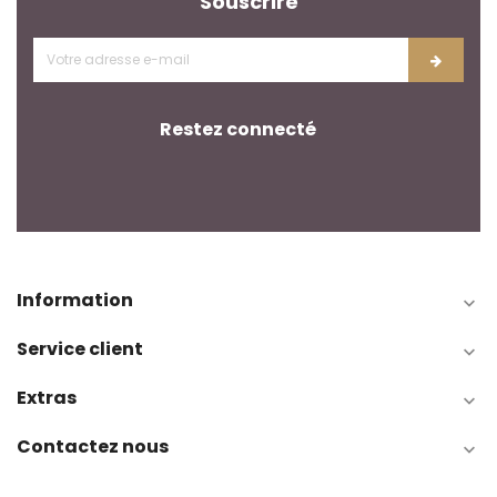
Souscrire
Restez connecté
Information

Service client

Extras

Contactez nous
