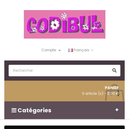

Compte
Français

PANIER
0 article (s)
- 0,00 €
Catégories