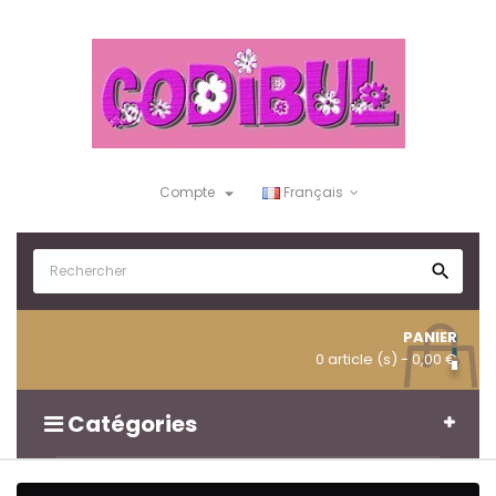

Compte
Français

PANIER
0 article (s)
- 0,00 €
Catégories