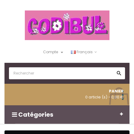

Compte
Français

PANIER
0 article (s)
- 0,00 €
Catégories