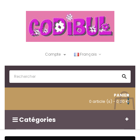

Compte
Français

PANIER
0 article (s)
- 0,00 €
Catégories