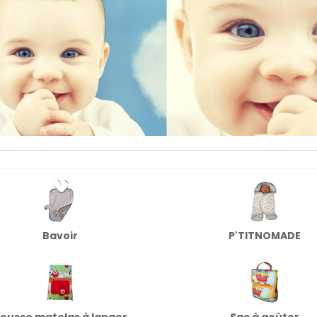
Bavoir
P'TITNOMADE
ousse matelas à langer
Sac à goûter