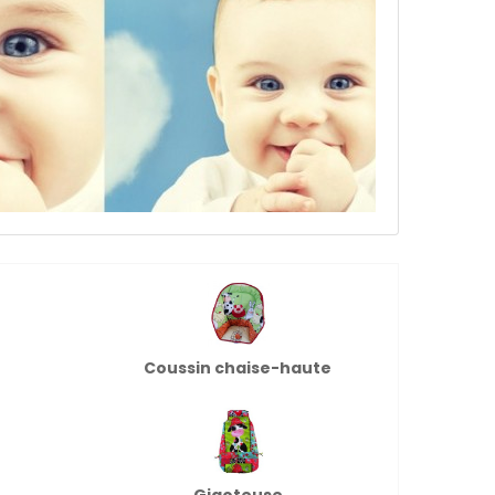
Coussin chaise-haute
Gigoteuse