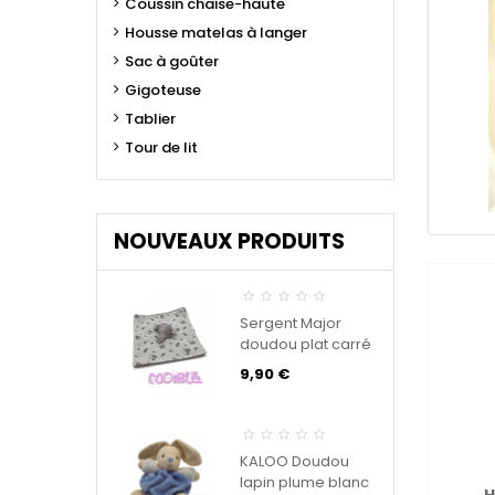
Coussin chaise-haute
Housse matelas à langer
Sac à goûter
Gigoteuse
Tablier
Tour de lit
NOUVEAUX PRODUITS
Sergent Major
doudou plat carré
éléphant lange
9,90 €
KALOO Doudou
lapin plume blanc
H