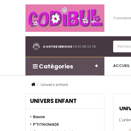
Connexio
A VOTRE SERVICE
06.51.99.22.18
Catégories
ACCUEIL
Univers enfant
UNIVERS ENFANT
UNI
Bavoir
L'uni
P'TITNOMADE