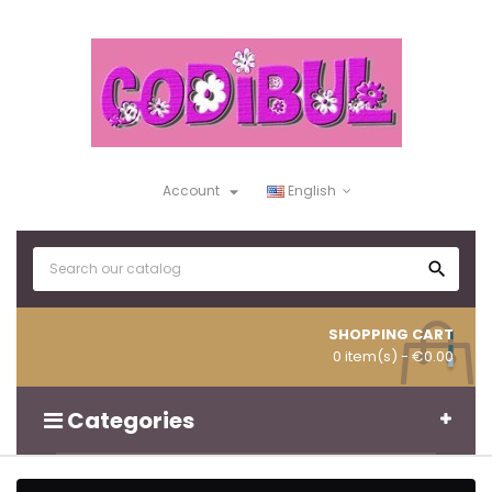

Account
English

SHOPPING CART
0 item(s)
- €0.00
Categories