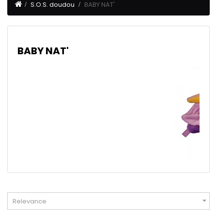
S.O.S. doudou
BABY NAT'
BABY NAT'

Relevance