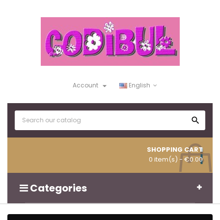

Account
English

SHOPPING CART
0 item(s)
- €0.00
Categories