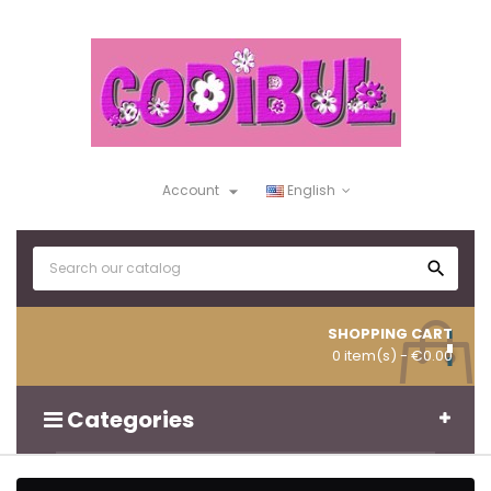

Account
English

SHOPPING CART
0 item(s)
- €0.00
Categories