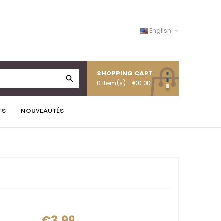
English
SHOPPING CART

0 item(s)
- €0.00
TS
NOUVEAUTÉS
€3.99